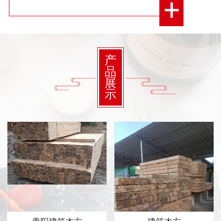
产
品
展
示