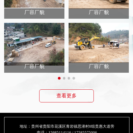
厂容厂貌
厂容厂貌
厂容厂貌
厂容厂貌
查看更多
地址：贵州省贵阳市花溪区青岩镇思潜村8组贵惠大道旁
电话：15985114116 / 17585575006