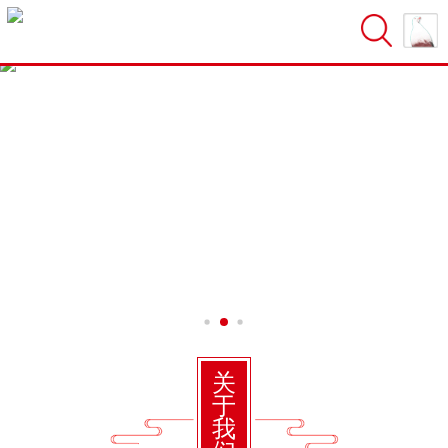
关
于
我